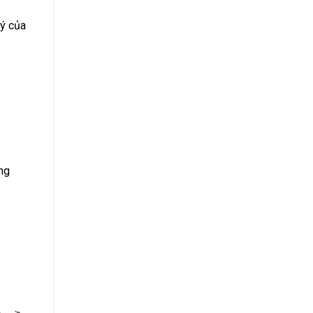
 ý của
ng