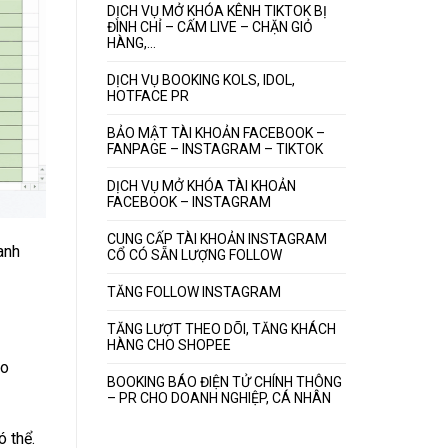
DỊCH VỤ MỞ KHÓA KÊNH TIKTOK BỊ
ĐÌNH CHỈ – CẤM LIVE – CHẶN GIỎ
HÀNG,…
DỊCH VỤ BOOKING KOLS, IDOL,
HOTFACE PR
BẢO MẬT TÀI KHOẢN FACEBOOK –
FANPAGE – INSTAGRAM – TIKTOK
DỊCH VỤ MỞ KHÓA TÀI KHOẢN
FACEBOOK – INSTAGRAM
CUNG CẤP TÀI KHOẢN INSTAGRAM
anh
CỔ CÓ SẴN LƯỢNG FOLLOW
TĂNG FOLLOW INSTAGRAM
TĂNG LƯỢT THEO DÕI, TĂNG KHÁCH
HÀNG CHO SHOPEE
ào
BOOKING BÁO ĐIỆN TỬ CHÍNH THÔNG
– PR CHO DOANH NGHIỆP, CÁ NHÂN
ó thể.