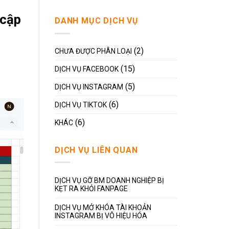
 cập
DANH MỤC DỊCH VỤ
(2)
CHƯA ĐƯỢC PHÂN LOẠI
(15)
DỊCH VỤ FACEBOOK
(5)
DỊCH VỤ INSTAGRAM
(6)
DỊCH VỤ TIKTOK
(6)
KHÁC
DỊCH VỤ LIÊN QUAN
DỊCH VỤ GỠ BM DOANH NGHIỆP BỊ
KẸT RA KHỎI FANPAGE
DỊCH VỤ MỞ KHÓA TÀI KHOẢN
INSTAGRAM BỊ VÔ HIỆU HÓA