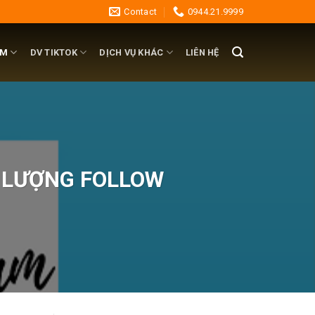
Contact
0944.21.9999
AM
DV TIKTOK
DỊCH VỤ KHÁC
LIÊN HỆ
N LƯỢNG FOLLOW