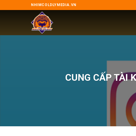
Skip
NHIMCOLDLYMEDIA.VN
to
content
CUNG CẤP TÀI 