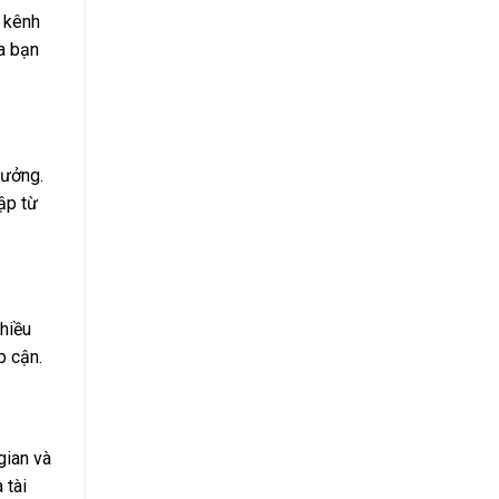
o kênh
a bạn
hưởng.
ập từ
nhiều
p cận.
gian và
 tài