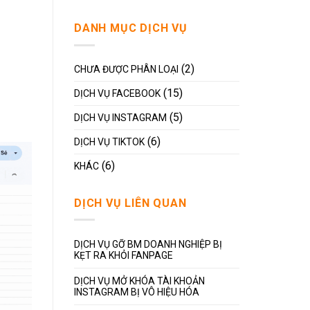
DANH MỤC DỊCH VỤ
(2)
CHƯA ĐƯỢC PHÂN LOẠI
(15)
DỊCH VỤ FACEBOOK
(5)
DỊCH VỤ INSTAGRAM
(6)
DỊCH VỤ TIKTOK
(6)
KHÁC
DỊCH VỤ LIÊN QUAN
DỊCH VỤ GỠ BM DOANH NGHIỆP BỊ
KẸT RA KHỎI FANPAGE
DỊCH VỤ MỞ KHÓA TÀI KHOẢN
INSTAGRAM BỊ VÔ HIỆU HÓA