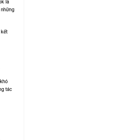
ok là
, những
 kết
.
 khó
ng tác
.