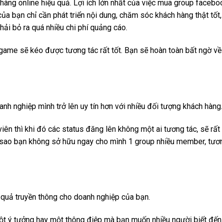
 hàng online hiệu quả. Lợi ích lớn nhất của việc mua group facebo
ủa bạn chỉ cần phát triển nội dung, chăm sóc khách hàng thật tốt
ải bỏ ra quá nhiều chi phí quảng cáo.
game sẽ kéo được tương tác rất tốt. Bạn sẽ hoàn toàn bất ngờ về
h nghiệp mình trở lên uy tín hơn với nhiều đối tượng khách hàng
iên thì khi đó các status đăng lên không một ai tương tác, sẽ rất
i sao bạn không sở hữu ngay cho mình 1 group nhiều member, tươ
 quả truyền thông cho doanh nghiệp của bạn.
một ý tưởng hay một thông điệp mà bạn muốn nhiều người biết đến