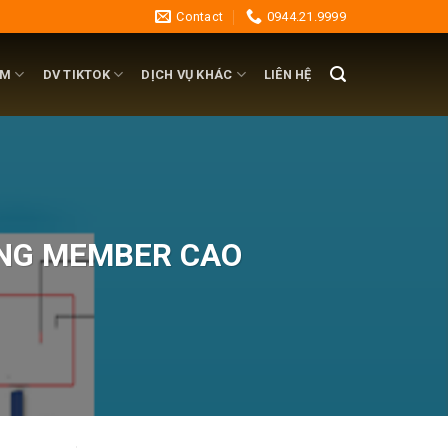
Contact
0944.21.9999
AM
DV TIKTOK
DỊCH VỤ KHÁC
LIÊN HỆ
ỢNG MEMBER CAO