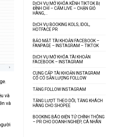
DỊCH VỤ MỞ KHÓA KÊNH TIKTOK BỊ
ĐÌNH CHỈ – CẤM LIVE – CHẶN GIỎ
HÀNG,…
DỊCH VỤ BOOKING KOLS, IDOL,
HOTFACE PR
BẢO MẬT TÀI KHOẢN FACEBOOK –
FANPAGE – INSTAGRAM – TIKTOK
DỊCH VỤ MỞ KHÓA TÀI KHOẢN
FACEBOOK – INSTAGRAM
CUNG CẤP TÀI KHOẢN INSTAGRAM
CỔ CÓ SẴN LƯỢNG FOLLOW
ge.
TĂNG FOLLOW INSTAGRAM
ệu và
TĂNG LƯỢT THEO DÕI, TĂNG KHÁCH
iên và
HÀNG CHO SHOPEE
BOOKING BÁO ĐIỆN TỬ CHÍNH THÔNG
– PR CHO DOANH NGHIỆP, CÁ NHÂN
người